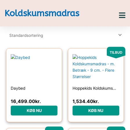
Gå
til
Koldskumsmadras
indholdet
Den
Den
TILBUD
oprindelige
aktuelle
pris
pris
var:
er:
1,918.00kr..
1,534.40kr..
Daybed
Hoppekids Koldskumsmadras – m. Betræk – 9 cm. – Flere Størrelser
16,499.00
kr.
1,534.40
kr.
KØB NU
KØB NU