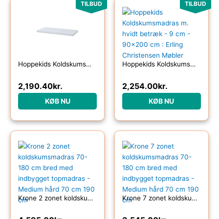
Den
Den
Den
Den
TILBUD
TILBUD
oprindelige
aktuelle
oprindelige
aktuelle
pris
pris
pris
pris
var:
er:
var:
er:
2,738.00kr..
2,190.40kr..
2,818.00kr..
2,254.00kr..
Hoppekids Koldskumsmadras m. Betræk – 12 cm. – Flere Størrelser
Hoppekids Koldskumsmadras m. hvidt betræk – 9 cm – 90×200 cm : Erling Christensen Møbler
2,190.40
kr.
2,254.00
kr.
KØB NU
KØB NU
Krone 2 zonet koldskumsmadras 70-180 cm bred med indbygget topmadras – Medium hård 70 cm 190 cm
Krone 7 zonet koldskumsmadras 70-180 cm bred med indbygget topmadras – Medium hård 70 cm 190 cm