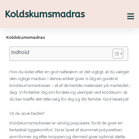
Gå
til
Koldskumsmadras
indholdet
Koldskumsmadras
Indhold
Hvis du leder efter en god nattesøvn, er det vigtigt, at du vælger
den rigtige madras. I denne artikel giver vi dig en guide til
koldskumsmadrasser – et af de bedste materialer på markedet i
dag. Vi fortæller dig om fordele og ulemper ved koldskum, så
du kan træffe det rette valg for dig og din familie. God læselyst!
Vil du sove bedre?
Koldskumsmadrasser er utrolig populære, fordi de giver en
fantastisk liggekomfort. De er lavet af skummet polyurethan,
som former sig efter kroppen og dermed giver optimal støtte.