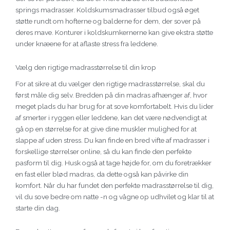
springs madrasser. Koldskumsmadrasser tilbud også øget
støtte rundt om hofterne og balderne for dem, der sover på
deres mave. Konturer i koldskumkernerne kan give ekstra støtte
under knæene for at aflaste stress fra leddene.
Vælg den rigtige madrasstørrelse til din krop
For at sikre at du vælger den rigtige madrasstørrelse, skal du
først måle dig selv. Bredden på din madras afhænger af, hvor
meget plads du har brug for at sove komfortabelt. Hvis du lider
af smerter i ryggen eller leddene, kan det være nødvendigt at
gå op en størrelse for at give dine muskler mulighed for at
slappe af uden stress. Du kan finde en bred vifte af madrasser i
forskellige størrelser online, så du kan finde den perfekte
pasform til dig. Husk også at tage højde for, om du foretrækker
en fast eller blød madras, da dette også kan påvirke din
komfort. Når du har fundet den perfekte madrasstørrelse til dig,
vil du sove bedre om natte -n og vågne op udhvilet og klar til at
starte din dag.