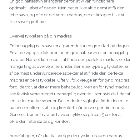
En god nattesøvn er afgørende for, at vi kan functionere
optimalt i løbet af dagen. Men det er ikke altid nemt at få den
rette søvn, og ofte er det vores madras, der er årsagen til at vi
ikke sover godt nok.
Overvej tykkelsen på din madras
En behagelig nats søvn er afgørende for en god start på dagen.
En af de vigtigste faktorer for en god nats søvn er en behagelig
madras. Når det kommer til at finde den perfekte madras, er der
mange ting at overveje, herunder størrelse, type og tykkelse. En
af de mest undervurderede aspekter af at finde den perfekte
madras er dens tykkelse. Ofte vil folk vælge en for tynd madras
fordi de tror, ​​at det er mere behageligt. Men en for tynd madras
kan faktisk være meget ubehagelig over tid, især hvis du lider af
led- eller muskelsmerter. Det er derfor vigtigt at finde den rette
balance mellem støtte og komfort, når du vælger din madras.
Generelt bør en madras have en tykkelse på ca. 15 cm for at
sikre den rette støtte og komfort.
Anbefalinger, når du skal vælge din nye koldskumsmadras