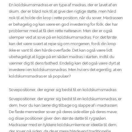
En koldskumsmadras er en type af madras, der er lavet af en
skum, der er blød nok til at give den rigtige støtte, men hård
nok til at holde din krop i rette position, når du sover. Madrassen
er behagelig og kan være en god investering for folk, der har
problemer med at få den rette nattesøvn. Men der er også
ulemper ved at sove på en koldskumsmadras. For det første
kan det være svært at rejse sig om morgenen, fordi din krop
ikke er vant til den hårde overflade. Det kan også være lidt
ubehageligt at ligge på en sådan madras i starten, indtil du
vænner dig til dens fasthed. Endelig kan det også være dyrt at
investere i en koldskumsmadras. Men hvi ers det egentlig, at en
koldskumsmadras er så populær?
Sovepositioner, der egner sig bedst til en koldskumsmadras
Sovepositioner, der egner sig bedst til en koldskumsmadras, er
dem, hvor du kan læne dig tilbage og slappe af i madrassen.
De fleste mennesker sover på deres side eller på deres mave,
og disse positioner giver den største støtte til rygsøjlen.
Madrasser med en tykkere koldskumkerne er ideelle til dem,
der sover på siden, da de er mere bløde end traditionelle