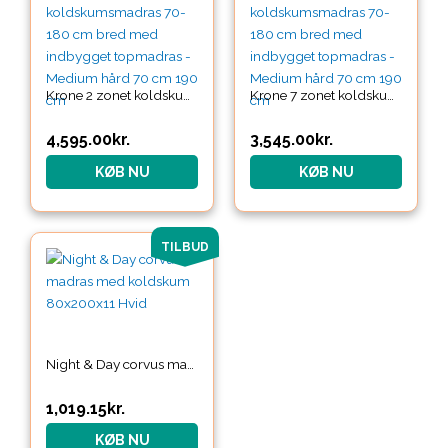
Krone 2 zonet koldskumsmadras 70-180 cm bred med indbygget topmadras – Medium hård 70 cm 190 cm
Krone 7 zonet koldskumsmadras 70-180 cm bred med indbygget topmadras – Medium hård 70 cm 190 cm
4,595.00
kr.
3,545.00
kr.
KØB NU
KØB NU
Den
Den
TILBUD
oprindelige
aktuelle
pris
pris
var:
er:
1,199.00kr..
1,019.15kr..
Night & Day corvus madras med koldskum 80x200x11 Hvid
1,019.15
kr.
KØB NU