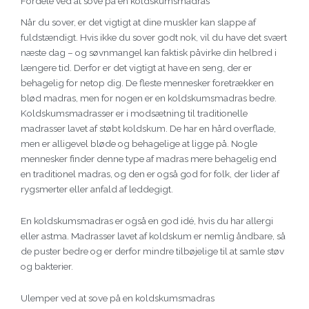
Fordele ved at sove på en koldskumsmadras
Når du sover, er det vigtigt at dine muskler kan slappe af
fuldstændigt. Hvis ikke du sover godt nok, vil du have det svært
næste dag – og søvnmangel kan faktisk påvirke din helbred i
længere tid. Derfor er det vigtigt at have en seng, der er
behagelig for netop dig. De fleste mennesker foretrækker en
blød madras, men for nogen er en koldskumsmadras bedre.
Koldskumsmadrasser er i modsætning til traditionelle
madrasser lavet af støbt koldskum. De har en hård overflade,
men er alligevel bløde og behagelige at ligge på. Nogle
mennesker finder denne type af madras mere behagelig end
en traditionel madras, og den er også god for folk, der lider af
rygsmerter eller anfald af leddegigt.
En koldskumsmadras er også en god idé, hvis du har allergi
eller astma. Madrasser lavet af koldskum er nemlig åndbare, så
de puster bedre og er derfor mindre tilbøjelige til at samle støv
og bakterier.
Ulemper ved at sove på en koldskumsmadras