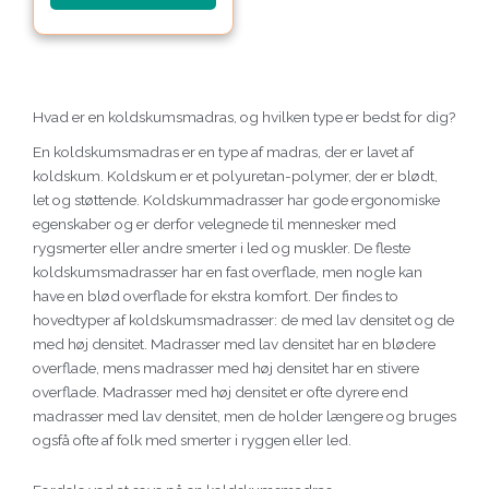
Hvad er en koldskumsmadras, og hvilken type er bedst for dig?
En koldskumsmadras er en type af madras, der er lavet af
koldskum. Koldskum er et polyuretan-polymer, der er blødt,
let og støttende. Koldskummadrasser har gode ergonomiske
egenskaber og er derfor velegnede til mennesker med
rygsmerter eller andre smerter i led og muskler. De fleste
koldskumsmadrasser har en fast overflade, men nogle kan
have en blød overflade for ekstra komfort. Der findes to
hovedtyper af koldskumsmadrasser: de med lav densitet og de
med høj densitet. Madrasser med lav densitet har en blødere
overflade, mens madrasser med høj densitet har en stivere
overflade. Madrasser med høj densitet er ofte dyrere end
madrasser med lav densitet, men de holder længere og bruges
ogsfå ofte af folk med smerter i ryggen eller led.