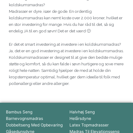
koldskumsmadras?
Madrasser er dyre, især de gode. En ordentlig
koldskumsmadras kan nemt koste over 2.000 kroner, hvilket er
en stor investering for mange. Hvis du har råd til det, så sig
endelig JA til en god søvn! Det er det værd 🙂
Er det et smart investering at investere i en koldskumsmadras?
Ja, det er en god investering at investere i en koldskumsmadras.
Koldskumsmadrasser er designet til at give den bedste mulige
støtte og komfort, så du kan falde i søvn hurtigere og sove mere
roligt hele natten. Samtidig hjælper de med at holde din
kropstemperatur optimal, hvilket gør dem ideelle til folk med
pollenallergi eller andre allergier.
Bambus Seng
Halvhøj Seng
Barnevognsmadras
Helårsdyne
Dobbeltseng Med Opbevaring
Latex Topmadrasser
Gåsedunsdyne
Madras Til Elevationsseng