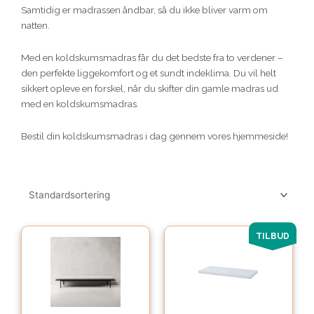
Samtidig er madrassen åndbar, så du ikke bliver varm om
natten.
Med en koldskumsmadras får du det bedste fra to verdener –
den perfekte liggekomfort og et sundt indeklima. Du vil helt
sikkert opleve en forskel, når du skifter din gamle madras ud
med en koldskumsmadras.
Bestil din koldskumsmadras i dag gennem vores hjemmeside!
Den
Den
TILBUD
oprindelige
aktuelle
pris
pris
var:
er:
1,918.00kr..
1,534.40kr..