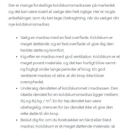
Der er mange forskellige koldskumsmadrasser på markedet,
og det kan være svært at vælge den helt rigtige. Her er nogle
anbefalinger, som du kan tage i betragtning, når du vælger din
nye koldskumsmadras:
Vælg en madras med en fast overflade. Koldskum er
meget støttende, og en fast overflade vil give dig den
bedste støtte og komfort.
Kig efter en madras med god ventilation. Koldskum er et
meget porøst materiale, og det kan hurtigt blive varmt
og fugtigt under lange perioder af brug. En god
ventileret madras vil sikre, at din krop ikke bliver
overophedet.
Undersøg densiteten af koldskummet i madrassen. Den
ideelle densitet for en koldskumsmadras ligger mellem
65 og 85 kg / m³. En for høj densitet kan være
ubehagelig, mens en for lav densitet ikke vil give den
rette støtte til din krop.
Beslut dig for, om du foretrækker en hård eller blød
madras. Koldskum er et meget støttende materiale, så