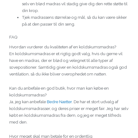
selv en blød madras vil stadig give dig den rette støtte til
din krop.
Tjek madrassens størrelse og mål, så du kan være sikker
på at den passer til din seng.
FAQ
Hvordan vurderer du kvaliteten af en koldskumsmadras?
En koldskumsmadras er et rigtig godt valg, hvis du gerne vil
have en madras, der er blød og velegnet til alle typer af
sovepositioner. Samtidig giver en koldskumsmadras også god
ventilation, så du ikke bliver overophedet om natten.
Kan du anbefale en god butik, hvor man kan købe en
koldskumsmadras?
Ja, jeg kan anbefale
Bedre Nætter
. De har et stort udvalg af
koldskumsmadrasser, og deres priser er meget fair. Jeg har selv
købt en koldskumsmadras fra dem, og jeg er meget tilfreds
med den.
Hvor meget skal man betale for en ordentlig