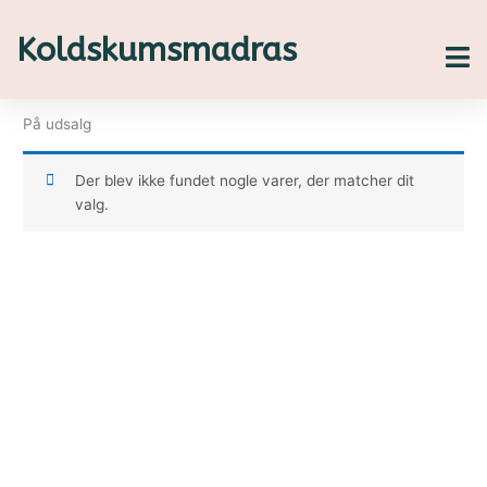
Gå
til
Koldskumsmadras
indholdet
På udsalg
Der blev ikke fundet nogle varer, der matcher dit
valg.